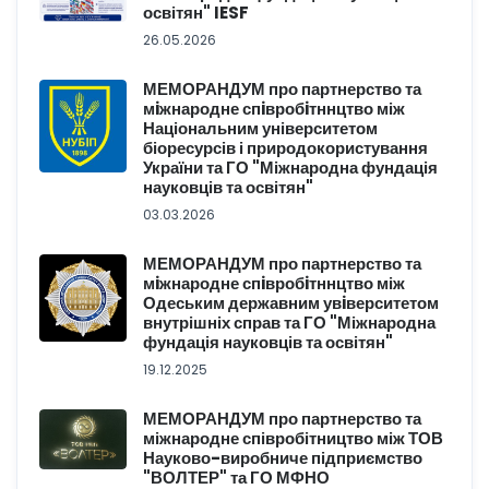
освітян" IESF
26.05.2026
МЕМОРАНДУМ про партнерство та
мiжнародне спiвробiтннцтво між
Національним університетом
біоресурсів і природокористування
України та ГО "Міжнародна фундація
науковців та освітян"
03.03.2026
МЕМОРАНДУМ про партнерство та
мiжнародне спiвробiтннцтво між
Одеським державним увiверситетом
внутрішніх справ та ГО "Міжнародна
фундація науковців та освітян"
19.12.2025
МЕМОРАНДУМ про партнерство та
міжнародне співробітництво між ТОВ
Науково-виробниче підприємство
"ВОЛТЕР" та ГО МФНО