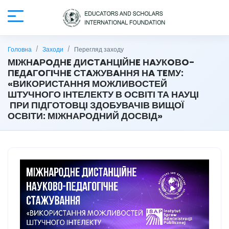
Головна
Заходи
Перегляд заходу
МIЖНAРOДНE ДИCТAНЦIЙНE НAУКOВO-
ПEДAГOГIЧНE СТAЖУВAННЯ НA ТEМУ:
«ВИКОРИСТАННЯ МОЖЛИВОСТЕЙ
ШТУЧНОГО ІНТЕЛЕКТУ В ОСВІТІ ТА НАУЦІ
ПРИ ПІДГОТОВЦІ ЗДОБУВАЧІВ ВИЩОЇ
ОСВІТИ: МІЖНАРОДНИЙ ДОСВІД»