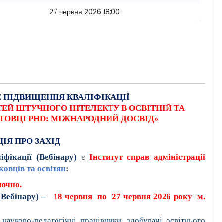
27 червня 2026 18:00
 ПІДВИЩЕННЯ КВАЛІФІКАЦІЇ
Й ШТУЧНОГО ІНТЕЛЕКТУ В ОСВІТНІЙ ТА
ОТОВЦІ PHD: МІЖНАРОДНИЙ ДОСВІД»
ІЯ ПРО ЗАХІД
іфікації (Вебінару)
є
Інститут справ адміністрації
овців та освітян
:
ючно.
(Вебінару)
–
18 червня
по
27 червня
2026 року
м.
 науково-педагогічні працівники, здобувачі освітнього