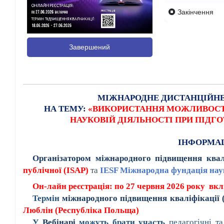
Закінчення
Завершений
МІЖНАРОДНЕ ДИСТАНЦІЙНЕ
НА ТЕМУ:
«ВИКОРИСТАННЯ МОЖЛИВОСТЕ
НАУКОВІЙ ДІЯЛЬНОСТІ ПРИ ПІДГ
ІНФОРМАЦ
Організатором міжнародного підвищення квал
публічної (
ISAP
)
та
IESF Міжнародна фундація наук
Он-лайн реєстрація: по 27 червня 2026 року
вкл
Термін
міжнародного підвищення кваліфікації 
Люблін (Республіка Польща)
У
Вебінарі
можуть брати участь
педагогічні та