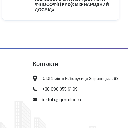
ФІЛОСОФІЇ (PhD): МІЖНАРОДНИЙ
ДОСВІД»
Контакти
01014 місто Київ, вулиця Звіринецька, 63
+38 098 355 61 99
iesfukr@gmail.com