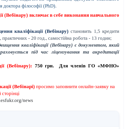
ня доктора філософії (PhD).
ї (Вебінару)
включає в себе виконання навчального
ення кваліфікації (Вебінару)
становить 1,5 кредити
, практичних - 20 год., самостійна робота - 13 годин;
ищення кваліфікації (Вебінару) є документом, який
раховується під час ліцензування та акредитації
ї (Вебінару):
750 грн.
Для членів ГО «МФНО»
ації (Вебінарі)
просимо заповнити онлайн-заявку на
 сторінці
iesfukr.org/news